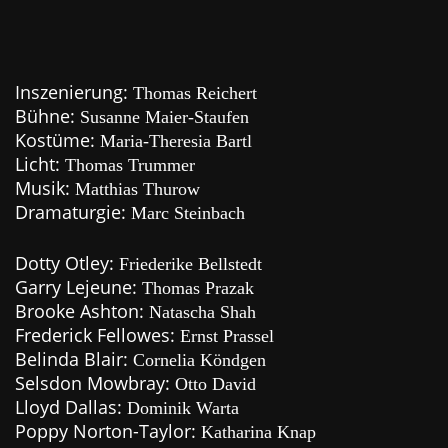
Inszenierung:
Thomas Reichert
Bühne:
Susanne Maier-Staufen
Kostüme:
Maria-Theresia Bartl
Licht:
Thomas Trummer
Musik:
Matthias Thurow
Dramaturgie:
Marc Steinbach
Dotty Otley:
Friederike Bellstedt
Garry Lejeune:
Thomas Prazak
Brooke Ashton:
Natascha Shah
Frederick Fellowes:
Ernst Prassel
Belinda Blair:
Cornelia Köndgen
Selsdon Mowbray:
Otto David
Lloyd Dallas:
Dominik Warta
Poppy Norton-Taylor:
Katharina Knap